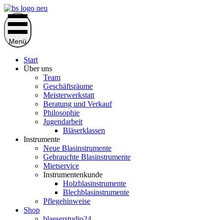
Zum
Inhalt
springen
Menü
Start
Über uns
Team
Geschäftsräume
Meisterwerkstatt
Beratung und Verkauf
Philosophie
Jugendarbeit
Bläserklassen
Instrumente
Neue Blasinstrumente
Gebrauchte Blasinstrumente
Mietservice
Instrumentenkunde
Holzblasinstrumente
Blechblasinstrumente
Pflegehinweise
Shop
blaeserstudio24