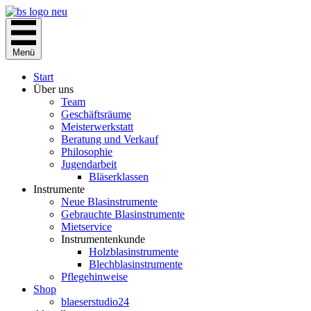
Zum
Inhalt
springen
Menü
Start
Über uns
Team
Geschäftsräume
Meisterwerkstatt
Beratung und Verkauf
Philosophie
Jugendarbeit
Bläserklassen
Instrumente
Neue Blasinstrumente
Gebrauchte Blasinstrumente
Mietservice
Instrumentenkunde
Holzblasinstrumente
Blechblasinstrumente
Pflegehinweise
Shop
blaeserstudio24