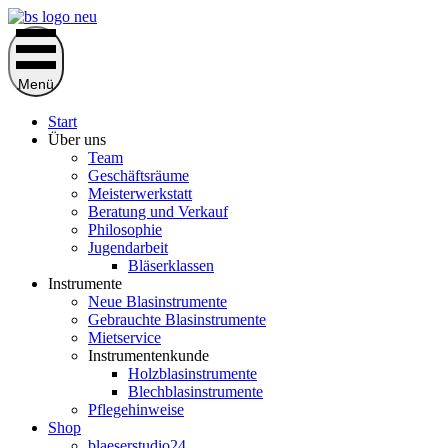
Zum
Inhalt
springen
Menü
Start
Über uns
Team
Geschäftsräume
Meisterwerkstatt
Beratung und Verkauf
Philosophie
Jugendarbeit
Bläserklassen
Instrumente
Neue Blasinstrumente
Gebrauchte Blasinstrumente
Mietservice
Instrumentenkunde
Holzblasinstrumente
Blechblasinstrumente
Pflegehinweise
Shop
blaeserstudio24