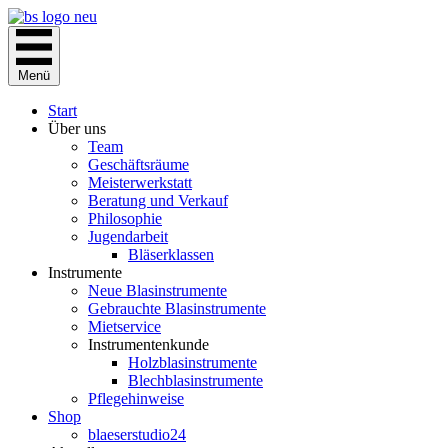
Zum
Inhalt
springen
Menü
Start
Über uns
Team
Geschäftsräume
Meisterwerkstatt
Beratung und Verkauf
Philosophie
Jugendarbeit
Bläserklassen
Instrumente
Neue Blasinstrumente
Gebrauchte Blasinstrumente
Mietservice
Instrumentenkunde
Holzblasinstrumente
Blechblasinstrumente
Pflegehinweise
Shop
blaeserstudio24