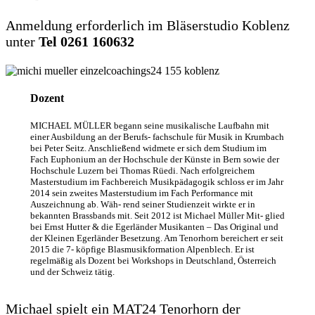
Anmeldung erforderlich im Bläserstudio Koblenz
unter
Tel 0261 160632
Dozent
MICHAEL MÜLLER begann seine musikalische Laufbahn mit
einer Ausbildung an der Berufs- fachschule für Musik in Krumbach
bei Peter Seitz. Anschließend widmete er sich dem Studium im
Fach Euphonium an der Hochschule der Künste in Bern sowie der
Hochschule Luzern bei Thomas Rüedi. Nach erfolgreichem
Masterstudium im Fachbereich Musikpädagogik schloss er im Jahr
2014 sein zweites Masterstudium im Fach Performance mit
Auszeichnung ab. Wäh- rend seiner Studienzeit wirkte er in
bekannten Brassbands mit. Seit 2012 ist Michael Müller Mit- glied
bei Ernst Hutter & die Egerländer Musikanten – Das Original und
der Kleinen Egerländer Besetzung. Am Tenorhorn bereichert er seit
2015 die 7- köpfige Blasmusikformation Alpenblech. Er ist
regelmäßig als Dozent bei Workshops in Deutschland, Österreich
und der Schweiz tätig.
Michael spielt ein MAT24 Tenorhorn der