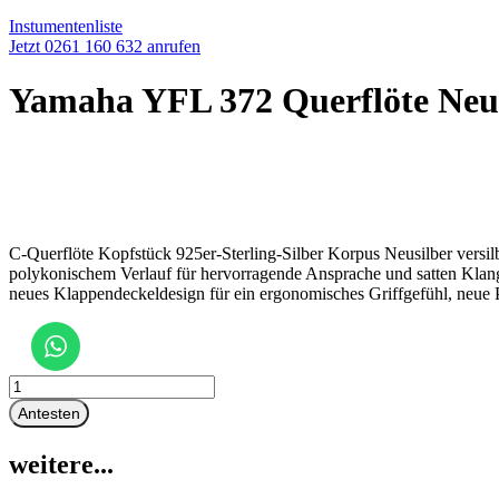
Instumentenliste
Jetzt 0261 160 632 anrufen
Yamaha YFL 372 Querflöte Neusi
C-Querflöte Kopfstück 925er-Sterling-Silber Korpus Neusilber ver
polykonischem Verlauf für hervorragende Ansprache und satten Klang
neues Klappendeckeldesign für ein ergonomisches Griffgefühl, neue P
Yamaha
YFL
Antesten
372
Querflöte
weitere...
Neusilber
versilbert