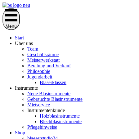
Zum
Inhalt
springen
Menü
Start
Über uns
Team
Geschäftsräume
Meisterwerkstatt
Beratung und Verkauf
Philosophie
Jugendarbeit
Bläserklassen
Instrumente
Neue Blasinstrumente
Gebrauchte Blasinstrumente
Mietservice
Instrumentenkunde
Holzblasinstrumente
Blechblasinstrumente
Pflegehinweise
Shop
blaeserstudio24