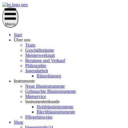
Zum
Inhalt
springen
Menü
Start
Über uns
Team
Geschäftsräume
Meisterwerkstatt
Beratung und Verkauf
Philosophie
Jugendarbeit
Bläserklassen
Instrumente
Neue Blasinstrumente
Gebrauchte Blasinstrumente
Mietservice
Instrumentenkunde
Holzblasinstrumente
Blechblasinstrumente
Pflegehinweise
Shop
blaeserstudio24