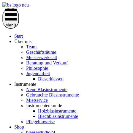
Zum
Inhalt
springen
Menü
Start
Über uns
Team
Geschäftsräume
Meisterwerkstatt
Beratung und Verkauf
Philosophie
Jugendarbeit
Bläserklassen
Instrumente
Neue Blasinstrumente
Gebrauchte Blasinstrumente
Mietservice
Instrumentenkunde
Holzblasinstrumente
Blechblasinstrumente
Pflegehinweise
Shop
blaeserstudio24