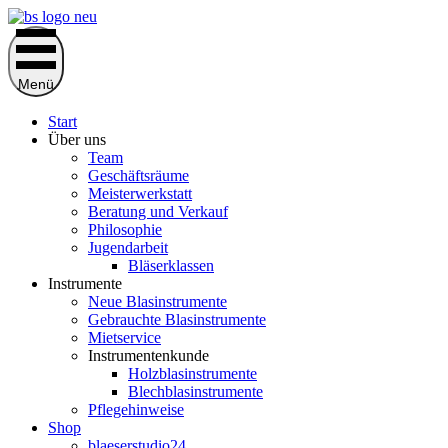
Zum
Inhalt
springen
Menü
Start
Über uns
Team
Geschäftsräume
Meisterwerkstatt
Beratung und Verkauf
Philosophie
Jugendarbeit
Bläserklassen
Instrumente
Neue Blasinstrumente
Gebrauchte Blasinstrumente
Mietservice
Instrumentenkunde
Holzblasinstrumente
Blechblasinstrumente
Pflegehinweise
Shop
blaeserstudio24