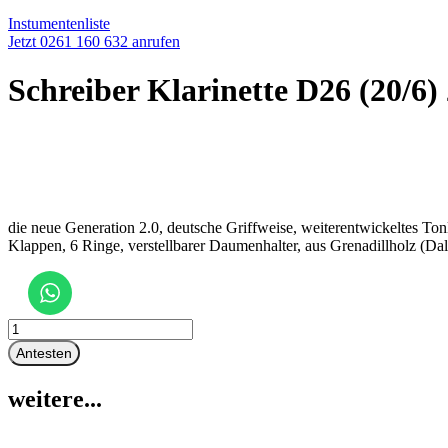
Instumentenliste
Jetzt 0261 160 632 anrufen
Schreiber Klarinette D26 (20/6) 
die neue Generation 2.0, deutsche Griffweise, weiterentwickeltes To
Klappen, 6 Ringe, verstellbarer Daumenhalter, aus Grenadillholz (D
Schreiber
Klarinette
Antesten
D26
(20/6)
weitere...
2.0
Menge