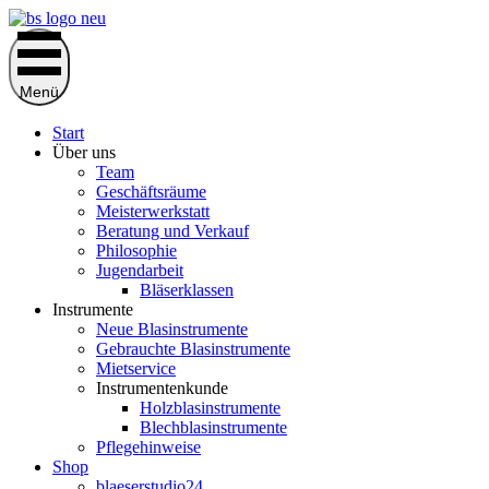
Zum
Inhalt
springen
Menü
Start
Über uns
Team
Geschäftsräume
Meisterwerkstatt
Beratung und Verkauf
Philosophie
Jugendarbeit
Bläserklassen
Instrumente
Neue Blasinstrumente
Gebrauchte Blasinstrumente
Mietservice
Instrumentenkunde
Holzblasinstrumente
Blechblasinstrumente
Pflegehinweise
Shop
blaeserstudio24