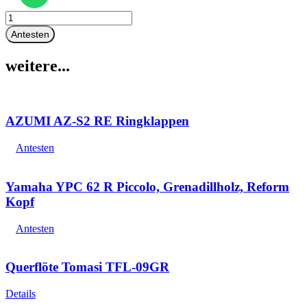
Pearl
Querflöte
Antesten
PF-
695E
weitere...
„Dolce“
Menge
AZUMI AZ-S2 RE Ringklappen
Antesten
Yamaha YPC 62 R Piccolo, Grenadillholz, Reform
Kopf
Antesten
Querflöte Tomasi TFL-09GR
Details