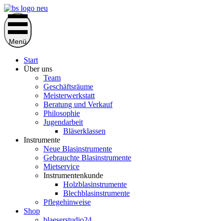
Zum
Inhalt
springen
Menü
Start
Über uns
Team
Geschäftsräume
Meisterwerkstatt
Beratung und Verkauf
Philosophie
Jugendarbeit
Bläserklassen
Instrumente
Neue Blasinstrumente
Gebrauchte Blasinstrumente
Mietservice
Instrumentenkunde
Holzblasinstrumente
Blechblasinstrumente
Pflegehinweise
Shop
blaeserstudio24