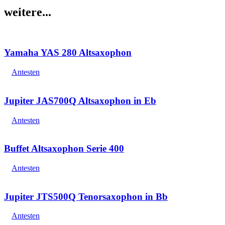
Global
weitere...
Amber,
lacquer
finish
Menge
Yamaha YAS 280 Altsaxophon
Antesten
Jupiter JAS700Q Altsaxophon in Eb
Antesten
Buffet Altsaxophon Serie 400
Antesten
Jupiter JTS500Q Tenorsaxophon in Bb
Antesten