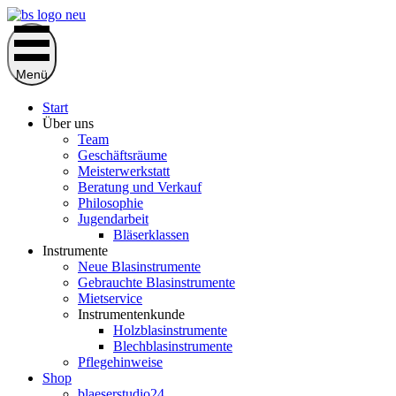
Zum
Inhalt
springen
Menü
Start
Über uns
Team
Geschäftsräume
Meisterwerkstatt
Beratung und Verkauf
Philosophie
Jugendarbeit
Bläserklassen
Instrumente
Neue Blasinstrumente
Gebrauchte Blasinstrumente
Mietservice
Instrumentenkunde
Holzblasinstrumente
Blechblasinstrumente
Pflegehinweise
Shop
blaeserstudio24