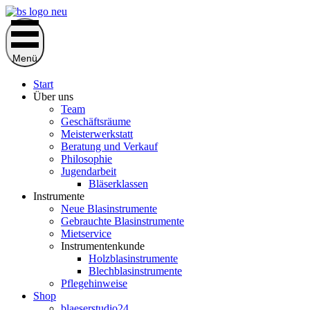
Zum
Inhalt
springen
Menü
Start
Über uns
Team
Geschäftsräume
Meisterwerkstatt
Beratung und Verkauf
Philosophie
Jugendarbeit
Bläserklassen
Instrumente
Neue Blasinstrumente
Gebrauchte Blasinstrumente
Mietservice
Instrumentenkunde
Holzblasinstrumente
Blechblasinstrumente
Pflegehinweise
Shop
blaeserstudio24