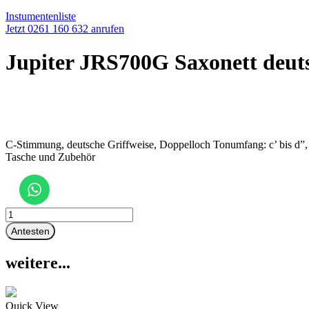
Instumentenliste
Jetzt 0261 160 632 anrufen
Jupiter JRS700G Saxonett deuts
C-Stimmung, deutsche Griffweise, Doppelloch Tonumfang: c’ bis d”, B
Tasche und Zubehör
Jupiter
JRS700G
Antesten
Saxonett
deutsche
weitere...
Griffweise
Menge
Quick View