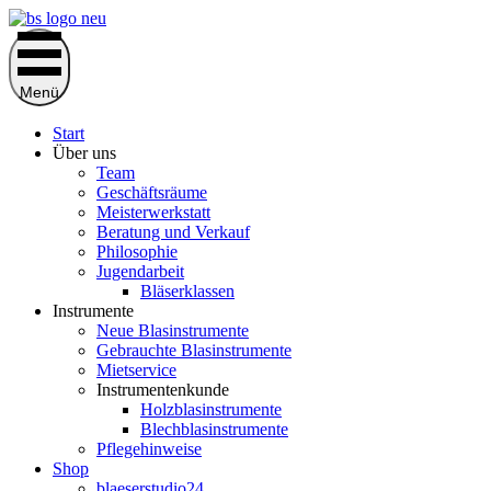
Zum
Inhalt
springen
Menü
Start
Über uns
Team
Geschäftsräume
Meisterwerkstatt
Beratung und Verkauf
Philosophie
Jugendarbeit
Bläserklassen
Instrumente
Neue Blasinstrumente
Gebrauchte Blasinstrumente
Mietservice
Instrumentenkunde
Holzblasinstrumente
Blechblasinstrumente
Pflegehinweise
Shop
blaeserstudio24