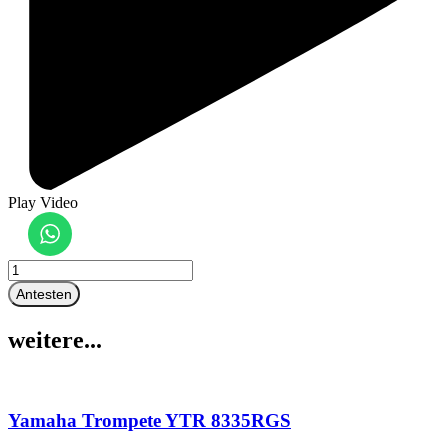
Play Video
Bb
Trompete
Antesten
Schängel
TD
weitere...
Silver
Menge
Yamaha Trompete YTR 8335RGS