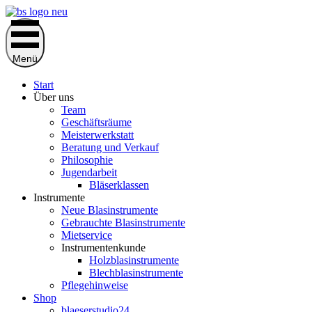
Zum
Inhalt
springen
Menü
Start
Über uns
Team
Geschäftsräume
Meisterwerkstatt
Beratung und Verkauf
Philosophie
Jugendarbeit
Bläserklassen
Instrumente
Neue Blasinstrumente
Gebrauchte Blasinstrumente
Mietservice
Instrumentenkunde
Holzblasinstrumente
Blechblasinstrumente
Pflegehinweise
Shop
blaeserstudio24