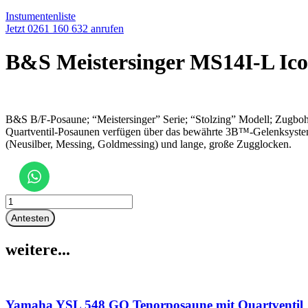
Instumentenliste
Jetzt 0261 160 632 anrufen
B&S Meistersinger MS14I-L Ic
B&S B/F-Posaune; “Meistersinger” Serie; “Stolzing” Modell; Zugbo
Quartventil-Posaunen verfügen über das bewährte 3B™-Gelenksystem 
(Neusilber, Messing, Goldmessing) und lange, große Zugglocken.
B&S
Meistersinger
Antesten
MS14I-
L
weitere...
Icon
Menge
Yamaha YSL 548 GO Tenorposaune mit Quartventil