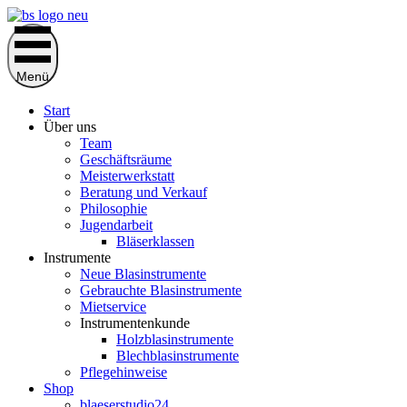
Zum
Inhalt
springen
Menü
Start
Über uns
Team
Geschäftsräume
Meisterwerkstatt
Beratung und Verkauf
Philosophie
Jugendarbeit
Bläserklassen
Instrumente
Neue Blasinstrumente
Gebrauchte Blasinstrumente
Mietservice
Instrumentenkunde
Holzblasinstrumente
Blechblasinstrumente
Pflegehinweise
Shop
blaeserstudio24