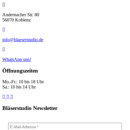
Andernacher
Str.
Andernacher Str. 80
80,
56070 Koblenz
56070
Koblenz
E-
Mail:
info@blaeserstudio.de
info@blaeserstudio.de
WhatsApp
uns!
WhatsApp uns!
Öffnungszeiten
Mo.-Fr.: 10 bis 18 Uhr
Sa.: 10 bis 14 Uhr
Bläserstudio Newsletter