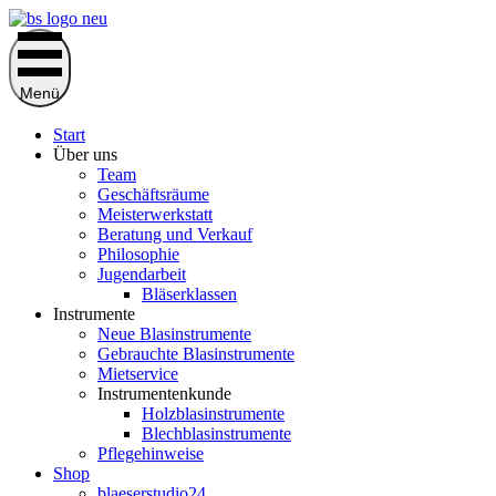
Zum
Inhalt
springen
Menü
Start
Über uns
Team
Geschäftsräume
Meisterwerkstatt
Beratung und Verkauf
Philosophie
Jugendarbeit
Bläserklassen
Instrumente
Neue Blasinstrumente
Gebrauchte Blasinstrumente
Mietservice
Instrumentenkunde
Holzblasinstrumente
Blechblasinstrumente
Pflegehinweise
Shop
blaeserstudio24