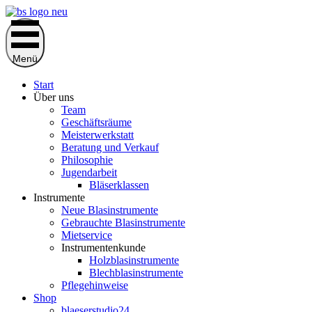
Zum
Inhalt
springen
Menü
Start
Über uns
Team
Geschäftsräume
Meisterwerkstatt
Beratung und Verkauf
Philosophie
Jugendarbeit
Bläserklassen
Instrumente
Neue Blasinstrumente
Gebrauchte Blasinstrumente
Mietservice
Instrumentenkunde
Holzblasinstrumente
Blechblasinstrumente
Pflegehinweise
Shop
blaeserstudio24