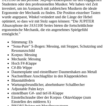
Studenten oder den professionellen Musiker. Wir haben viel Zeit
investiert, um im Austausch mit zahlreichen Musikern die ideale
Ergonomie der Mechanik zu finden. Die Position einzelner Tasten
wurde angepasst, Winkel verändert und die Länge der Hebel
optimiert, so dass wir mit Stolz sagen können: “Die JUPITER
Altsaxophone der JAS1100 Series bieten die fortschrittlichste
ergonomische Mechanik, die ein angenehmes Spielgefühl
ermöglicht.”
Stimmung: Eb
“Sona-Pure” S-Bogen: Messing, mit Stopper, Schutzring und
Resonanzschild
Korpus: Messing
Mechanik: Messing
Hoch F#-Klappe
C#-Bb Wippe
Daumenplatte und einstellbarer Daumenhaken aus Metall
Nachstellbare Anschlagfilze in den Klappenkörben
Blaustahlfedern
Wartungsfreundlicher, abnehmbarer Schallbecher
Adjustable Palm keys
einstellbare G#- und tief-H-Klappe
Einstellschraube über der Korpus- Oktavklappe (zum
Einstellen des mittleren A)
PISONI Polster mit Metallresonatoren